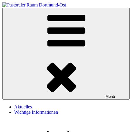
Zum
Heilige Schutzengel Dortmund
Herzlich willkommen auf unserer Homepage
Inhalt
springen
Menü
Aktuelles
Wichtige Informationen