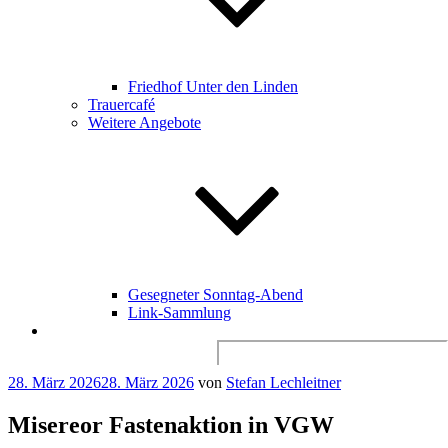
Friedhof Unter den Linden
Trauercafé
Weitere Angebote
Gesegneter Sonntag-Abend
Link-Sammlung
Search
for:
Veröffentlicht
28. März 2026
28. März 2026
von
Stefan Lechleitner
am
Misereor Fastenaktion in VGW