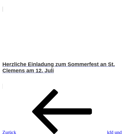
Herzliche Einladung zum Sommerfest an St.
Clemens am 12. Juli
Beitragsnavigation
Vorheriger
Beitrag
Zurück
kfd und