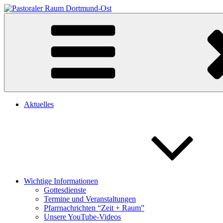
Zum
Heilige Schutzengel Dortmund
Herzlich willkommen auf unserer Homepage
Inhalt
springen
Aktuelles
Wichtige Informationen
Gottesdienste
Termine und Veranstaltungen
Pfarrnachrichten “Zeit + Raum”
Unsere YouTube-Videos