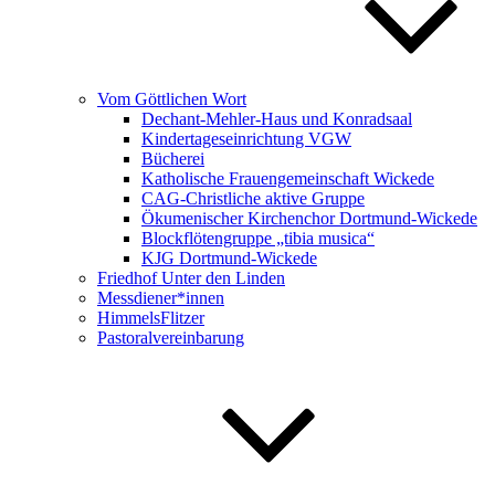
Vom Göttlichen Wort
Dechant-Mehler-Haus und Konradsaal
Kindertageseinrichtung VGW
Bücherei
Katholische Frauengemeinschaft Wickede
CAG-Christliche aktive Gruppe
Ökumenischer Kirchenchor Dortmund-Wickede
Blockflötengruppe „tibia musica“
KJG Dortmund-Wickede
Friedhof Unter den Linden
Messdiener*innen
HimmelsFlitzer
Pastoralvereinbarung