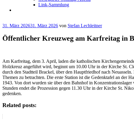
Link-Sammlung
Veröffentlicht
31. März 2026
31. März 2026
von
Stefan Lechleitner
am
Öffentlicher Kreuzweg am Karfreitag in B
Am Karfreitag, dem 3. April, laden die katholischen Kirchengemein
Holzkreuz angeführt wird, beginnt um 10.00 Uhr in der Kirche St. C
durch den Stadtteil Brackel, über den Hauptfriedhof nach Neuasseln. E
Themen zu betrachten. Die erste Station ist die Gedenktafel an der H
1943. Von dort wurden sie über den Bahnhof in Konzentrationslage
Stunden endet die Prozession gegen 11.30 Uhr in der Kirche St. Nikol
gedenken.
Related posts: