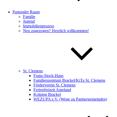
Pastoraler Raum
Familie
Jugend
Immobilienprozess
Neu zugezogen? Herzlich willkommen!
St. Clemens
Franz-Stock-Haus
Familienzentrum Brackel/KiTa St. Clemens
Förderverein St. Clemens
Ferienfreizeit Ameland
Kolping Brackel
WEZUPA e.V. (Wege zu Partnergemeinden)