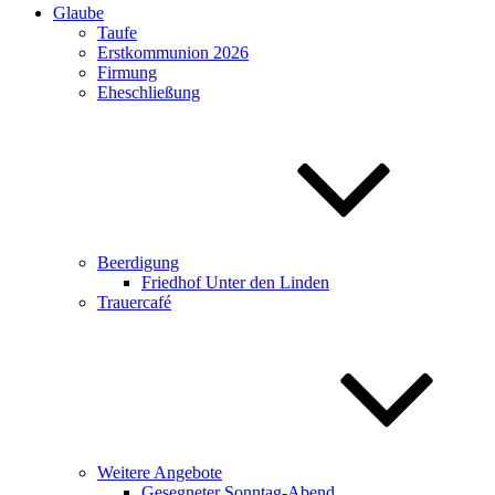
Glaube
Taufe
Erstkommunion 2026
Firmung
Eheschließung
Beerdigung
Friedhof Unter den Linden
Trauercafé
Weitere Angebote
Gesegneter Sonntag-Abend