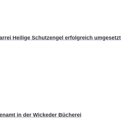
arrei Heilige Schutzengel erfolgreich umgesetzt
renamt in der Wickeder Bücherei