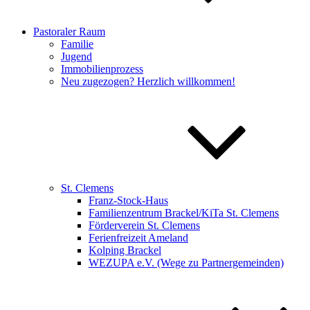
Pastoraler Raum
Familie
Jugend
Immobilienprozess
Neu zugezogen? Herzlich willkommen!
St. Clemens
Franz-Stock-Haus
Familienzentrum Brackel/KiTa St. Clemens
Förderverein St. Clemens
Ferienfreizeit Ameland
Kolping Brackel
WEZUPA e.V. (Wege zu Partnergemeinden)