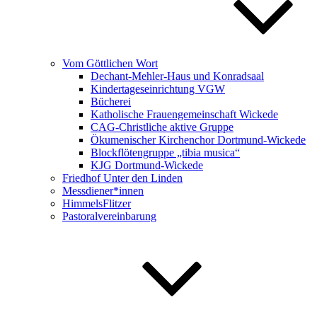
Vom Göttlichen Wort
Dechant-Mehler-Haus und Konradsaal
Kindertageseinrichtung VGW
Bücherei
Katholische Frauengemeinschaft Wickede
CAG-Christliche aktive Gruppe
Ökumenischer Kirchenchor Dortmund-Wickede
Blockflötengruppe „tibia musica“
KJG Dortmund-Wickede
Friedhof Unter den Linden
Messdiener*innen
HimmelsFlitzer
Pastoralvereinbarung