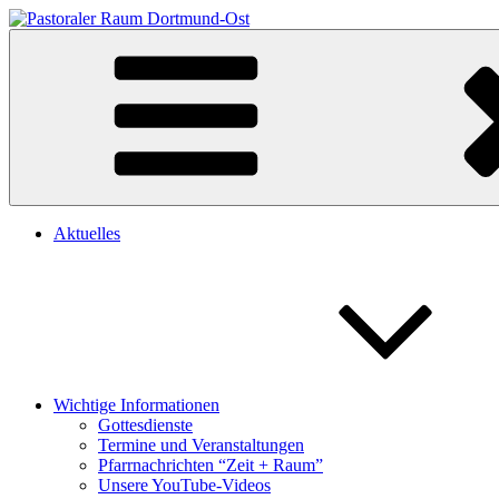
Zum
Heilige Schutzengel Dortmund
Herzlich willkommen auf unserer Homepage
Inhalt
springen
Aktuelles
Wichtige Informationen
Gottesdienste
Termine und Veranstaltungen
Pfarrnachrichten “Zeit + Raum”
Unsere YouTube-Videos