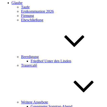
Glaube
Taufe
Erstkommunion 2026
Firmung
Eheschließung
Beerdigung
Friedhof Unter den Linden
Trauercafé
Weitere Angebote
Gesegneter Sonntag-Abend