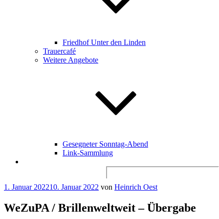
Friedhof Unter den Linden
Trauercafé
Weitere Angebote
Gesegneter Sonntag-Abend
Link-Sammlung
Search
for:
Veröffentlicht
1. Januar 2022
10. Januar 2022
von
Heinrich Oest
am
WeZuPA / Brillenweltweit – Übergabe