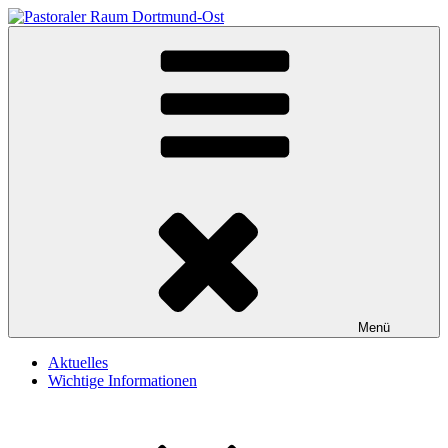
Zum
Heilige Schutzengel Dortmund
Herzlich willkommen auf unserer Homepage
Inhalt
springen
Menü
Aktuelles
Wichtige Informationen