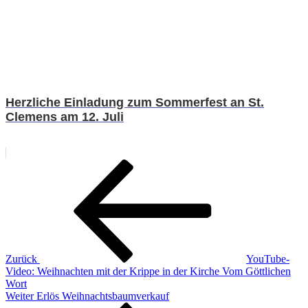
Herzliche Einladung zum Sommerfest an St.
Clemens am 12. Juli
Beitragsnavigation
Vorheriger
Beitrag
Zurück
YouTube-
Video: Weihnachten mit der Krippe in der Kirche Vom Göttlichen
Wort
Nächster
Weiter
Erlös Weihnachtsbaumverkauf
Beitrag