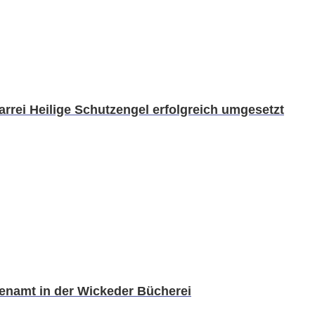
arrei Heilige Schutzengel erfolgreich umgesetzt
renamt in der Wickeder Bücherei