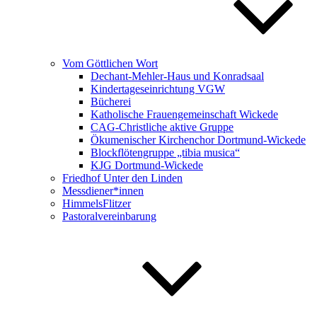
Vom Göttlichen Wort
Dechant-Mehler-Haus und Konradsaal
Kindertageseinrichtung VGW
Bücherei
Katholische Frauengemeinschaft Wickede
CAG-Christliche aktive Gruppe
Ökumenischer Kirchenchor Dortmund-Wickede
Blockflötengruppe „tibia musica“
KJG Dortmund-Wickede
Friedhof Unter den Linden
Messdiener*innen
HimmelsFlitzer
Pastoralvereinbarung