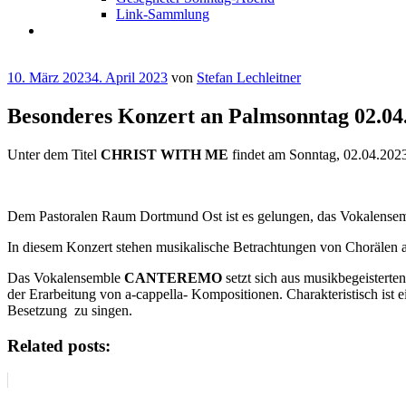
Link-Sammlung
Veröffentlicht
10. März 2023
4. April 2023
von
Stefan Lechleitner
am
Besonderes Konzert an Palmsonntag 02.04
Unter dem Titel
CHRIST WITH ME
findet am Sonntag, 02.04.202
Dem Pastoralen Raum Dortmund Ost ist es gelungen, das Vokalense
In diesem Konzert stehen musikalische Betrachtungen von Chorälen a
Das Vokalensemble
CANTEREMO
setzt sich aus musikbegeister
der Erarbeitung von a-cappella- Kompositionen. Charakteristisch ist e
Besetzung zu singen.
Related posts: