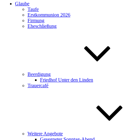
Glaube
Taufe
Erstkommunion 2026
Firmung
Eheschließung
Beerdigung
Friedhof Unter den Linden
Trauercafé
Weitere Angebote
Gesegneter Sonntag-Abend