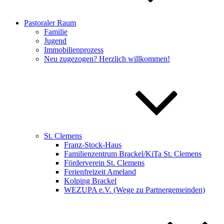
Pastoraler Raum
Familie
Jugend
Immobilienprozess
Neu zugezogen? Herzlich willkommen!
St. Clemens
Franz-Stock-Haus
Familienzentrum Brackel/KiTa St. Clemens
Förderverein St. Clemens
Ferienfreizeit Ameland
Kolping Brackel
WEZUPA e.V. (Wege zu Partnergemeinden)