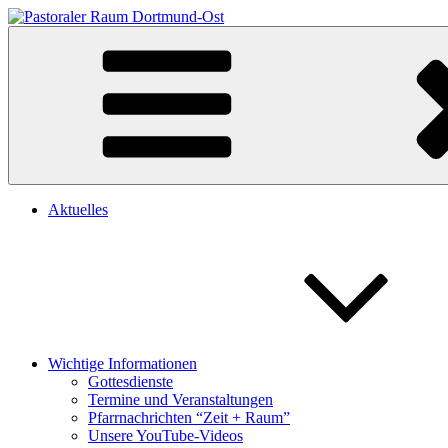
Zum
Heilige Schutzengel Dortmund
Herzlich willkommen auf unserer Homepage
Inhalt
springen
Aktuelles
Wichtige Informationen
Gottesdienste
Termine und Veranstaltungen
Pfarrnachrichten “Zeit + Raum”
Unsere YouTube-Videos