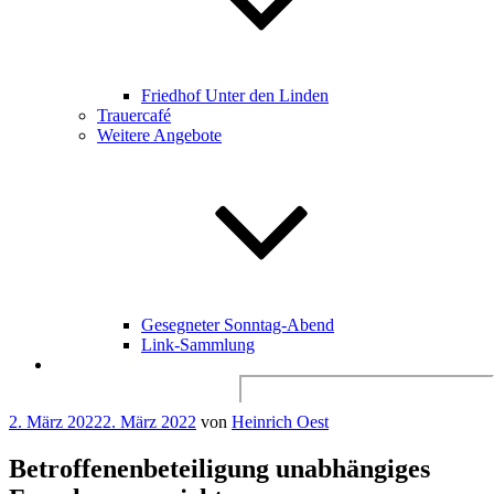
Friedhof Unter den Linden
Trauercafé
Weitere Angebote
Gesegneter Sonntag-Abend
Link-Sammlung
Search
for:
Veröffentlicht
2. März 2022
2. März 2022
von
Heinrich Oest
am
Betroffenenbeteiligung unabhängiges