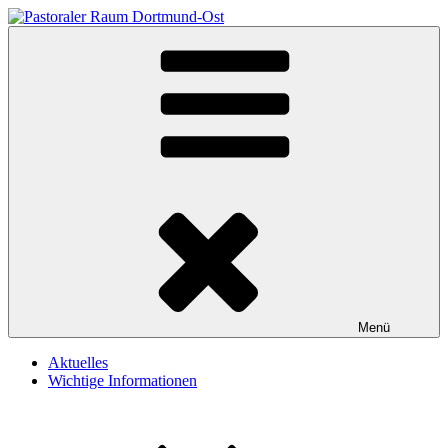
Zum
Heilige Schutzengel Dortmund
Herzlich willkommen auf unserer Homepage
Inhalt
springen
Menü
Aktuelles
Wichtige Informationen